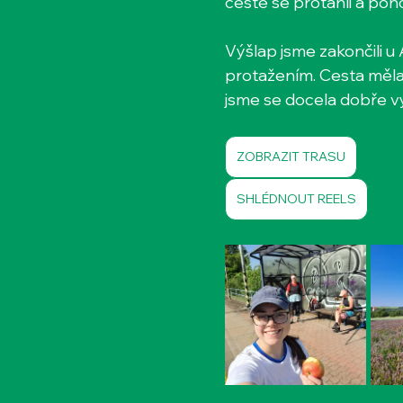
cestě se protáhli a poho
Výšlap jsme zakončili 
protažením. Cesta měla
jsme se docela dobře vyh
ZOBRAZIT TRASU
SHLÉDNOUT REELS