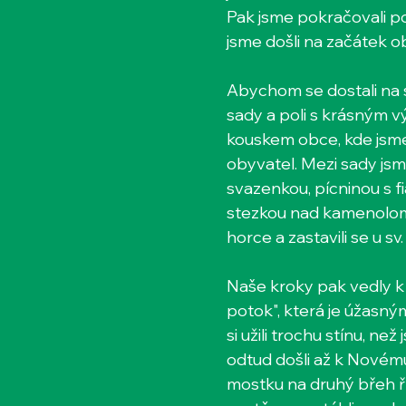
Pak jsme pokračovali p
jsme došli na začátek o
Abychom se dostali na s
sady a poli s krásným v
kouskem obce, kde jsme 
obyvatel. Mezi sady jsme
svazenkou, pícninou s fi
stezkou nad kamenolom
horce a zastavili se u sv
Naše kroky pak vedly 
potok", která je úžasný
si užili trochu stínu, ne
odtud došli až k Novému
mostku na druhý břeh ř