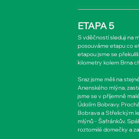
ETAPA 5
S vděčností sleduji na 
posouváme etapu co eta
etapou jsme se překulili
kilometry kolem Brna ch
Sraz jsme měli na stejn
Anenského mlýna, zastá
jsme se v příjemně malé
Údolím Bobravy. Prochá
Bobrava a Střelickým le
mlýnů - Šafránkův, Spále
roztomilé domečky a z