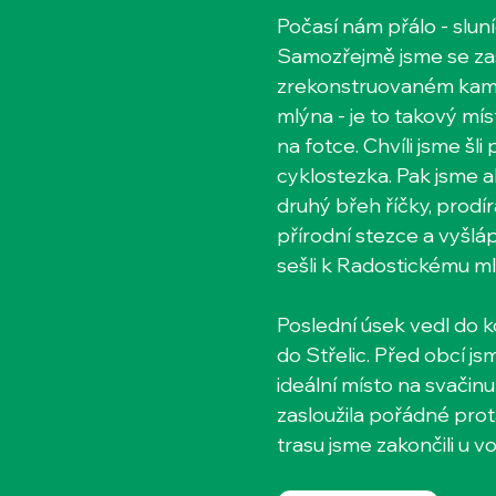
Počasí nám přálo - sluníč
Samozřejmě jsme se zas
zrekonstruovaném kam
mlýna - je to takový mí
na fotce. Chvíli jsme šli
cyklostezka. Pak jsme a
druhý břeh říčky, prodír
přírodní stezce a vyšlá
sešli k Radostickému ml
Poslední úsek vedl do k
do Střelic. Před obcí jsme
ideální místo na svačinu
zasloužila pořádné prot
trasu jsme zakončili u v