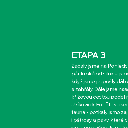
ETAPA 3
Začaly jsme na Rohledc
pár kroků od silnice jsm
když jsme popošly dál o
a zahřály. Dále jsme na
křížovou cestou podél 
Jiříkovic k Ponětovické
fauna - potkaly jsme zají
i pštrosy a pávy, které 
jsme pokračovaly po lou