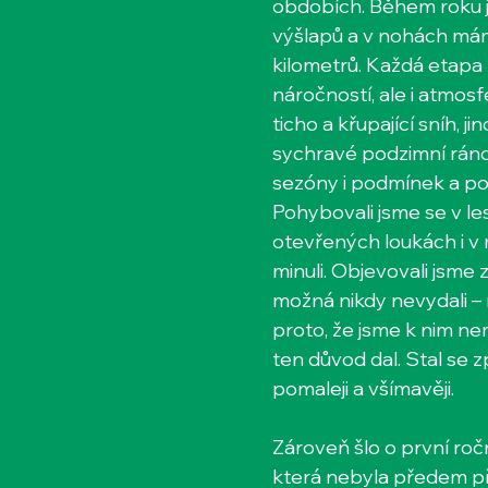
obdobích. Během roku j
výšlapů a v nohách má
kilometrů. Každá etapa b
náročností, ale i atmos
ticho a křupající sníh, ji
sychravé podzimní ráno.
sezóny i podmínek a po
Pohybovali jsme se v les
otevřených loukách i v
minuli. Objevovali jsme
možná nikdy nevydali – n
proto, že jsme k nim ne
ten důvod dal. Stal se z
pomaleji a všímavěji.
Zároveň šlo o první ročn
která nebyla předem př