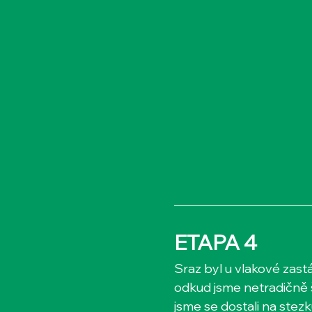
ETAPA 4
​​​Sraz byl u vlakové zas
odkud jsme netradičně š
jsme se dostali na stezku