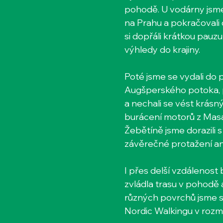
pohodě. U vodárny jsme p
na Prahu a pokračovali
si dopřáli krátkou pauzu
výhledy do krajiny. 
Poté jsme se vydali do 
Augšperského potoka, pr
a nechali se vést krásný
burácení motorů z Masa
Žebětíně jsme dorazili
závěrečné protažení ani
I přes delší vzdálenost 
zvládla trasu v pohodě a
různých povrchů jsme si
Nordic Walkingu v roz