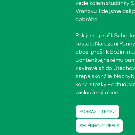
vede kolem studánky Sm
Vranovu, kde jsme dali
dobrého. 
Pak jsme prošli Schodov
kostelu Narození Panny 
obce, prošli k božím mu
Lichtenštejnskému pam
Zavíravé až do Útěchov
etapa skončila. Nechybě
konci stezky - odtud jsm
zasloužený oběd.
ZOBRAZIT TRASU
SHLÉDNOUT REELS