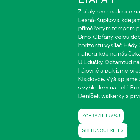
Začaly jsme na louce n
Lesná-Kupkova, kde jsm
přiměřeným tempem po
Brno-Obřany, celou dob
horizontu vysílač Hády.
nahoru, kde na nás ček
U Lidušky. Odtamtud ná
hájovně a pak jsme přes
Klajdovce. Výšlap jsme
s výhledem na celé Brn
Deníček walkerky s prv
ZOBRAZIT TRASU
SHLÉDNOUT REELS