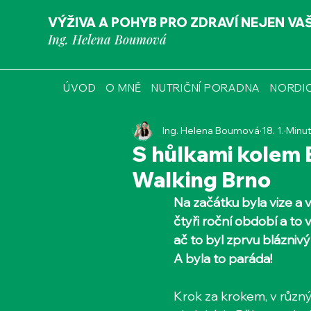
VÝŽIVA A POHYB PRO ZDRAVÍ NEJEN VA
Ing. Helena Boumová
ÚVOD
O MNĚ
NUTRIČNÍ PORADNA
NORDI
Ing. Helena Boumová
18. 1.
Minut
S hůlkami kolem 
Walking Brno
Na začátku byla vize a 
čtyři roční období a to 
ač to byl zprvu bláznivý
A byla to paráda!
Krok za krokem, v různý