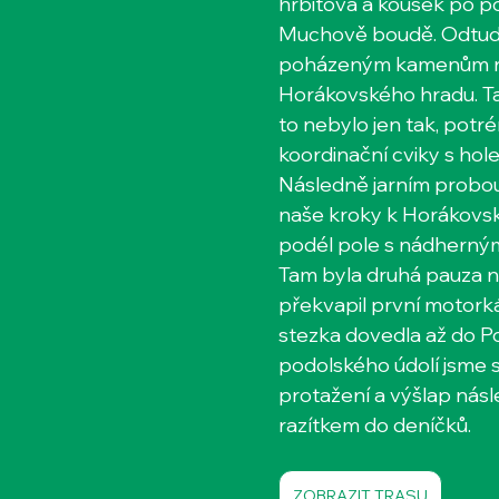
hřbitova a kousek po p
Muchově boudě. Odtud 
poházeným kamenům na h
Horákovského hradu. Tam
to nebylo jen tak, potré
koordinační cviky s hol
Následně jarním probou
naše kroky k Horákovsk
podél pole s nádherným
Tam byla druhá pauza na
překvapil první motork
stezka dovedla až do Po
podolského údolí jsme 
protažení a výšlap násl
razítkem do deníčků.
ZOBRAZIT TRASU