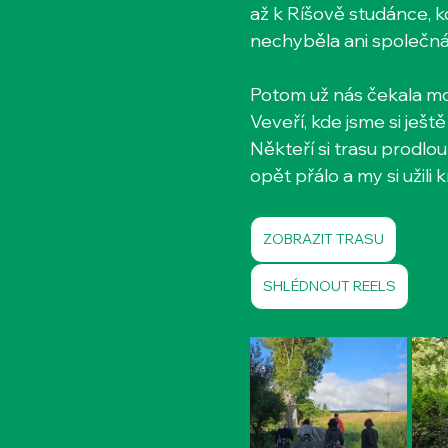
až k Ríšově studánce, kd
nechyběla ani společná
Potom už nás čekala m
Veveří, kde jsme si ještě
Někteří si trasu prodlou
opět přálo a my si užili
ZOBRAZIT TRASU
SHLÉDNOUT REELS