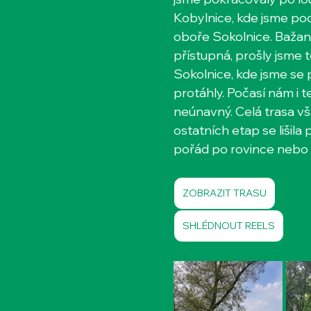
Kobylnice, kde jsme pod
oboře Sokolnice. Bažant
přístupná, prošly jsme 
Sokolnice, kde jsme se
protáhly. Počasí nám i te
neúnavný. Celá trasa vš
ostatních etap se lišila
pořád po rovince nebo 
ZOBRAZIT TRASU
SHLÉDNOUT REELS