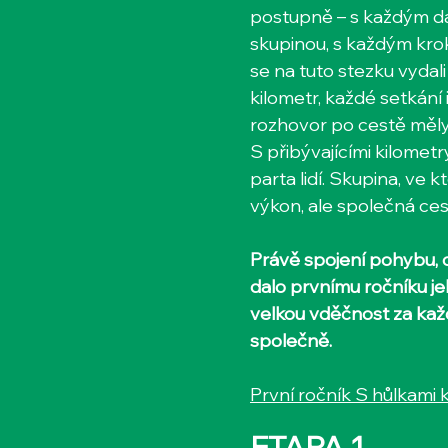
postupně – s každým da
skupinou, s každým kroke
se na tuto stezku vydal
kilometr, každé setkání 
rozhovor po cestě měly
S přibývajícími kilometr
parta lidí. Skupina, ve 
výkon, ale společná ces
Právě spojení pohybu, o
dalo prvnímu ročníku j
velkou vděčnost za každ
společně.
První ročník S hůlkami 
ETAPA 1