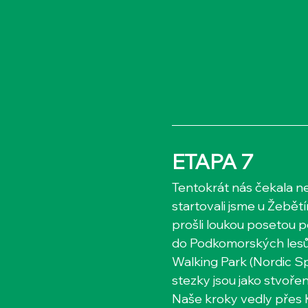
ETAPA 7
Tentokrát nás čekala nej
startovali jsme u Žebět
prošli loukou posetou p
do Podkomorských lesů, 
Walking Park (Nordic Sp
stezky jsou jako stvoře
Naše kroky vedly přes K