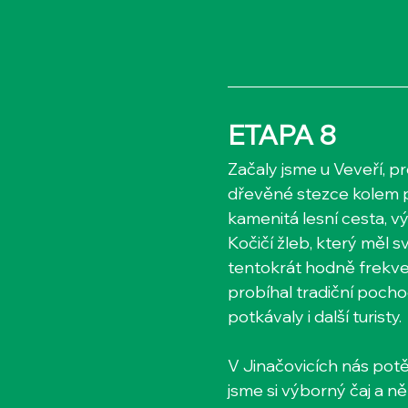
ETAPA 8
Začaly jsme u Veveří, p
dřevěné stezce kolem př
kamenitá lesní cesta, v
Kočičí žleb, který měl s
tentokrát hodně frekve
probíhal tradiční pocho
potkávaly i další turisty. 
V Jinačovicích nás potě
jsme si výborný čaj a ně