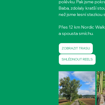
polévku. Pak jsme pokr
Baba, zdolaly kratší stou
než jsme lesní stezkou 
Přes 12 km Nordic Walki
a spousta smíchu.
ZOBRAZIT TRASU
SHLÉDNOUT REELS