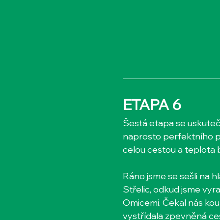
ETAPA 6
Šestá etapa se uskutečn
naprosto perfektního p
celou cestou a teplota b
Ráno jsme se sešli na hl
Střelic, odkud jsme vyra
Omicemi. Čekal nás kouz
vystřídala zpevněná ces