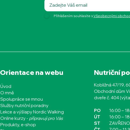
Přihlášením souhlasíte s
Všeobecnými obchodn
Orientace na webu
Nutriční p
Kobližná 47/19, 
Úvod
Obchodní dům Vi
O mně
dveře č. 404 (výta
Spolupráce se mnou
Služby nutriční poradny
PO
16:00
– 1
Lekce a výšlapy Nordic Walking
ÚT
16:00
– 1
Online kurzy -
připravuji pro Vás
ST
ZAVŘENO
Produkty, e-shop
ČT​​​​
7:00 – 11: