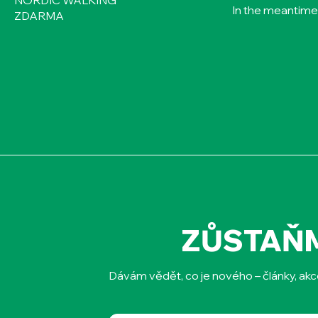
NORDIC WALKING
In the meantime
ZDARMA
ZŮSTAŇ
Dávám vědět, co je nového – články, akc