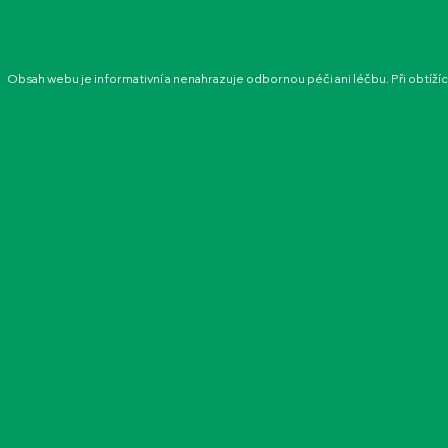
Obsah webu je informativní a nenahrazuje odbornou péči ani léčbu. Při obtíží