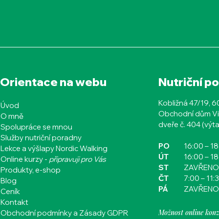
Orientace na webu
Nutriční p
Kobližná 47/19, 
Úvod
Obchodní dům Vi
O mně
dveře č. 404 (výta
Spolupráce se mnou
Služby nutriční poradny
PO
16:00
– 1
Lekce a výšlapy Nordic Walking
ÚT
16:00
– 1
Online kurzy -
připravuji pro Vás
ST
ZAVŘENO
Produkty, e-shop
ČT​​​​
7:00 – 11:
Blog
PÁ
ZAVŘENO
Ceník
Kontakt
Možnost online konz
Obchodní podmínky a Zásady GDPR