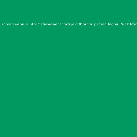
Obsah webu je informativní a nenahrazuje odbornou péči ani léčbu. Při obtíží