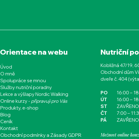
Orientace na webu
Nutriční p
Kobližná 47/19, 
Úvod
Obchodní dům Vi
O mně
dveře č. 404 (výta
Spolupráce se mnou
Služby nutriční poradny
PO
16:00
– 1
Lekce a výšlapy Nordic Walking
ÚT
16:00
– 1
Online kurzy -
připravuji pro Vás
ST
ZAVŘENO
Produkty, e-shop
ČT​​​​
7:00 – 11:
Blog
PÁ
ZAVŘENO
Ceník
Kontakt
Možnost online konz
Obchodní podmínky a Zásady GDPR