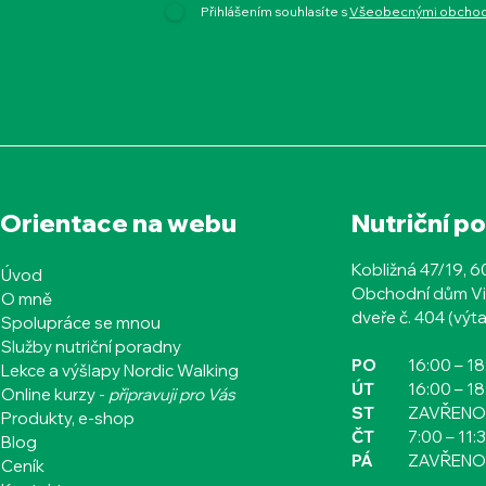
Přihlášením souhlasíte s
Všeobecnými obchodn
Orientace na webu
Nutriční p
Kobližná 47/19, 
Úvod
Obchodní dům Vi
O mně
dveře č. 404 (výta
Spolupráce se mnou
Služby nutriční poradny
PO
16:00
– 1
Lekce a výšlapy Nordic Walking
ÚT
16:00
– 1
Online kurzy -
připravuji pro Vás
ST
ZAVŘENO
Produkty, e-shop
ČT​​​​
7:00 – 11:
Blog
PÁ
ZAVŘENO
Ceník