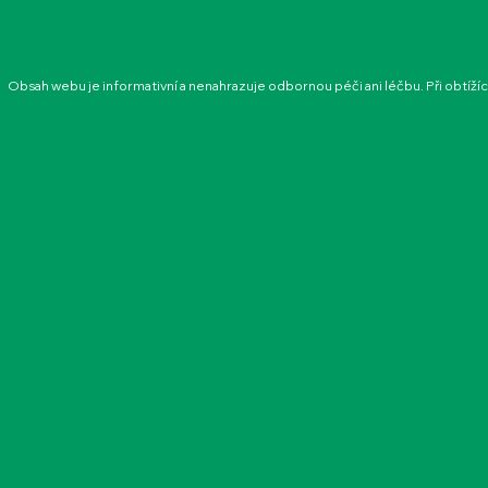
Obsah webu je informativní a nenahrazuje odbornou péči ani léčbu. Při obtíží