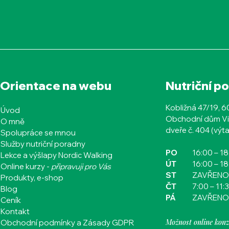
Orientace na webu
Nutriční p
Kobližná 47/19, 
Úvod
Obchodní dům Vi
O mně
dveře č. 404 (výta
Spolupráce se mnou
Služby nutriční poradny
PO
16:00
– 1
Lekce a výšlapy Nordic Walking
ÚT
16:00
– 1
Online kurzy -
připravuji pro Vás
ST
ZAVŘENO
Produkty, e-shop
ČT​​​​
7:00 – 11:
Blog
PÁ
ZAVŘENO
Ceník
Kontakt
Možnost online konz
Obchodní podmínky a Zásady GDPR