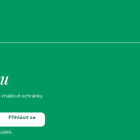
tu
e-mailové schránky.
Přihlásit se
 údajů.