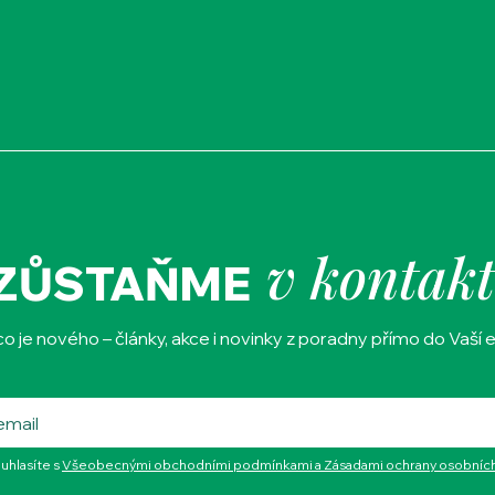
v kontak
ZŮSTAŇME
 je nového – články, akce i novinky z poradny přímo do Vaší 
uhlasíte s
Všeobecnými obchodními podmínkami a Zásadami ochrany osobních