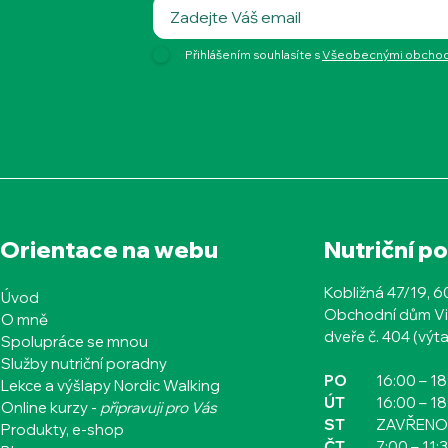
Přihlášením souhlasíte s
Všeobecnými obchodn
Orientace na webu
Nutriční p
Kobližná 47/19, 
Úvod
Obchodní dům Vi
O mně
dveře č. 404 (výta
Spolupráce se mnou
Služby nutriční poradny
PO
16:00
– 1
Lekce a výšlapy Nordic Walking
ÚT
16:00
– 1
Online kurzy -
připravuji pro Vás
ST
ZAVŘENO
Produkty, e-shop
ČT​​​​
7:00 – 11: